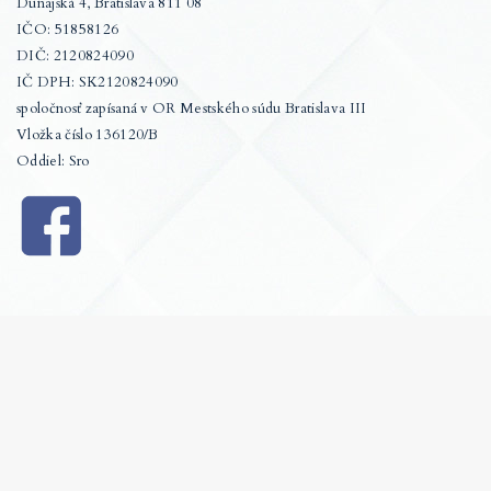
Dunajská 4, Bratislava 811 08
IČO: 51858126
DIČ: 2120824090
IČ DPH: SK2120824090
spoločnosť zapísaná v OR Mestského súdu Bratislava III
Vložka číslo 136120/B
Oddiel: Sro