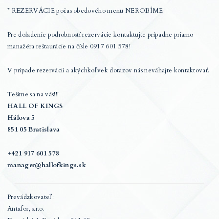
* REZERVÁCIE počas obedového menu NEROBÍME
Pre doladenie podrobností rezervácie kontaktujte prípadne priamo
manažéra reštaurácie na čísle 0917 601 578!
V prípade rezervácií a akýchkoľvek dotazov nás neváhajte kontaktovať.
Tešíme sa na vás!!!
HALL OF KINGS
Hálova 5
851 05 Bratislava
+421 917 601 578
manager@hallofkings.sk
Prevádzkovateľ:
Antafor, s.r.o.