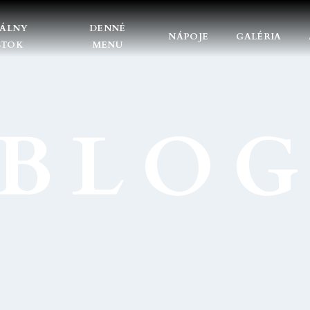
DÁLNY
DENNÉ
NÁPOJE
GALÉRIA
STOK
MENU
BLO