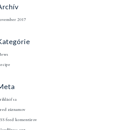
Archív
ovember 2017
Kategórie
News
ecipe
Meta
rihlásiť sa
eed záznamov
SS feed komentárov
ordPress.org