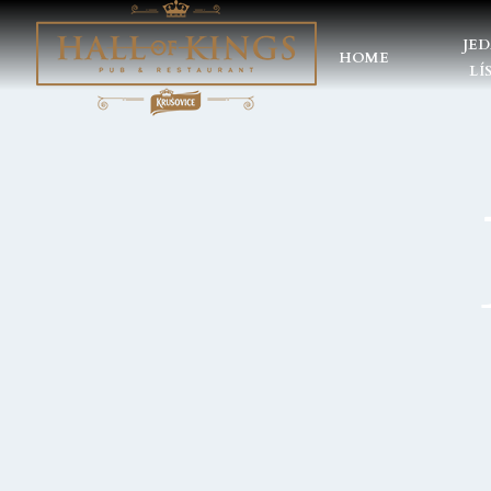
JE
HOME
LÍ
HOME
JEDÁLNY LÍSTOK
DENNÉ MENU
NÁPOJE
GALÉRIA
AKCIE