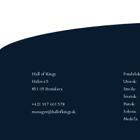
Hall of Kings
Pondelok
Hálová 5
Utorok:
851 05 Bratislava
Streda:
Štvrtok:
Piatok:
+421 917 601 578
Sobota:
manager@hallofkings.sk
Nedeľa: