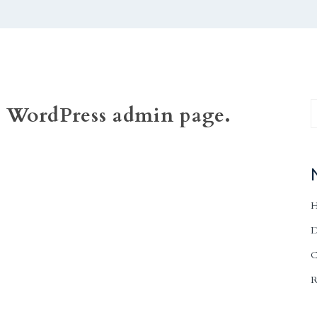
r WordPress admin page.
H
D
C
R