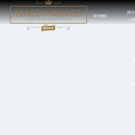
JE
HOME
LÍ
HOME
JEDÁLNY LÍSTOK
DENNÉ MENU
NÁPOJE
GALÉRIA
AKCIE