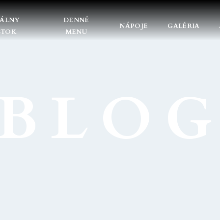
DÁLNY
DENNÉ
NÁPOJE
GALÉRIA
STOK
MENU
BLO