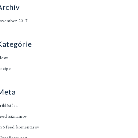
Archív
ovember 2017
Kategórie
News
ecipe
Meta
rihlásiť sa
eed záznamov
SS feed komentárov
ordPress.org