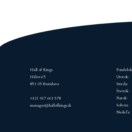
Hall of Kings
Pondelok
Hálová 5
Utorok:
851 05 Bratislava
Streda:
Štvrtok:
Piatok:
+421 917 601 578
Sobota:
manager@hallofkings.sk
Nedeľa: