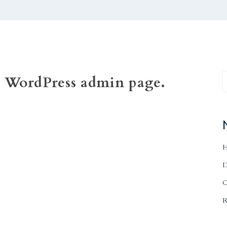
r WordPress admin page.
H
D
C
R